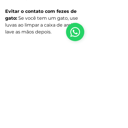
Evitar o contato com fezes de 
gato:
 Se você tem um gato, use 
luvas ao limpar a caixa de areia e 
lave as mãos depois.
Lembre-se: A toxoplasmose ocular 
é uma doença séria que pode levar 
à perda de visão. Se você 
apresenta algum dos sintomas, 
consulte um oftalmologista o mais 
rápido possível.
Agendar consulta com a Dra Heloisa no Whatsapp