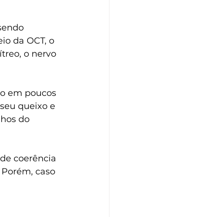
sendo 
io da OCT, o 
treo, o nervo 
to em poucos 
 seu queixo e 
lhos do 
 de coerência 
 Porém, caso 