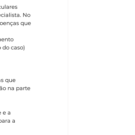
ulares 
ialista. No 
doenças que 
mento 
do caso) 
 
s que 
ão na parte 
 e a 
para a 