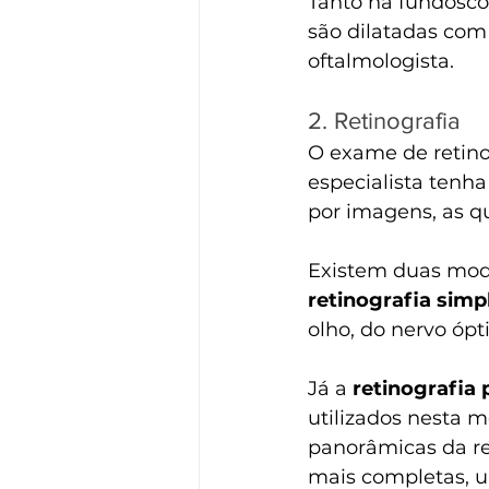
Tanto na fundosco
são dilatadas com o
oftalmologista.
2. Retinografia
O exame de retino
especialista tenh
por imagens, as q
Existem duas moda
retinografia simp
olho, do nervo ópti
Já a 
retinografia
utilizados nesta 
panorâmicas da ret
mais completas, u