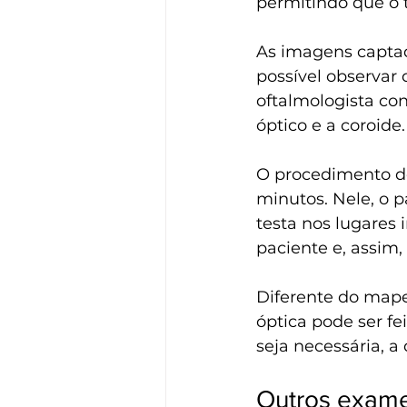
permitindo que o 
As imagens captad
possível observar 
oftalmologista con
óptico e a coroide.
O procedimento do
minutos. Nele, o p
testa nos lugares 
paciente e, assim
Diferente do mape
óptica pode ser f
seja necessária, a 
Outros exame