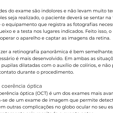
es do exame são indolores e não levam muito te
s seja realizado, o paciente deverá se sentar na
é o equipamento que registra as fotografias necess
eixo e a testa nos lugares indicados. Feito isso, o 
 operar o aparelho e captar as imagens da retina.
azer a retinografia panorâmica é bem semelhante,
sário é mais desenvolvido. Em ambas as situaçõe
 pupilas dilatadas com o auxílio de colírios, e não
contato durante o procedimento.
 coerência óptica
oerência óptica (OCT) é um dos exames mais ava
ta-se de um exame de imagem que permite detect
 outras complicações no globo ocular no seu está