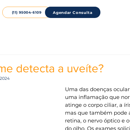
Agendar Consulta
(11) 95004-6109
me detecta a uveíte?
e 2024
Uma das doenças oculares
uma inflamação que no
atinge o corpo ciliar, a íri
mas que também pode af
retina, o nervo óptico e o
do olho. Os exames solic