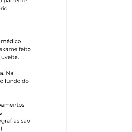
o paciente 
rio 
o médico 
exame feito 
uveíte.
a. Na 
do fundo do 
pamentos 
s 
grafias são 
l.