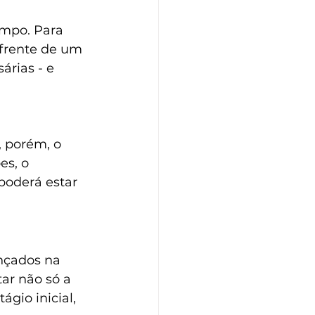
mpo. Para 
 frente de um 
árias - e 
 porém, o 
s, o 
 poderá estar 
nçados na 
ar não só a 
gio inicial, 