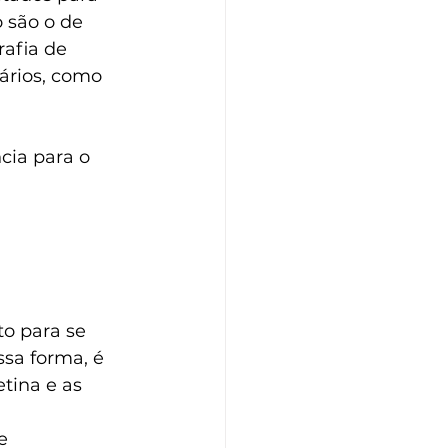
 são o de 
afia de 
rios, como 
ia para o 
to para se 
sa forma, é 
tina e as 
e 