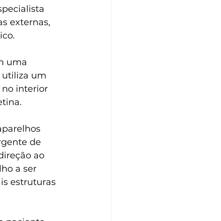
pecialista 
s externas, 
ico.
em uma 
 utiliza um 
no interior 
tina.
aparelhos 
rgente de 
ireção ao 
lho a ser 
s estruturas 