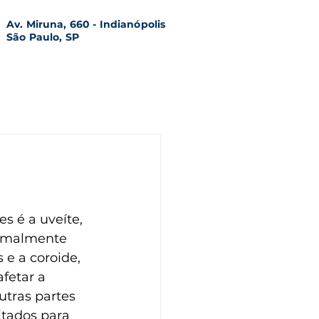
Av. Miruna, 660 - Indianópolis
São Paulo, SP
 é a uveíte, 
rmalmente 
s e a coroide, 
etar a 
utras partes 
itados para 