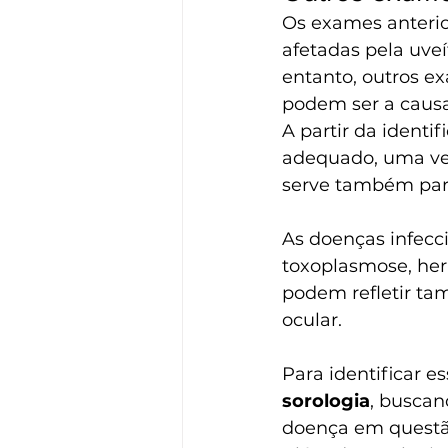
Os exames anterio
afetadas pela uveí
entanto, outros e
podem ser a causa
A partir da identi
adequado, uma ve
serve também para
As doenças infecci
toxoplasmose, her
podem refletir ta
ocular. 
Para identificar e
sorologia
, buscan
doença em questã